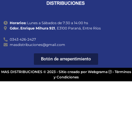
Horarios:
Lunes a Sábados de 7:30 a 14:00 hs
Gdor. Enrique Mihura 921
, E3100 Paraná, Entre Ríos
0343 426-2427
masdistribuciones@gmail.com
Botón de arrepentimiento
MAS DISTRIBUCIONES © 2023 •
Sitio creado por Webgrama
•
Términos
y Condiciones