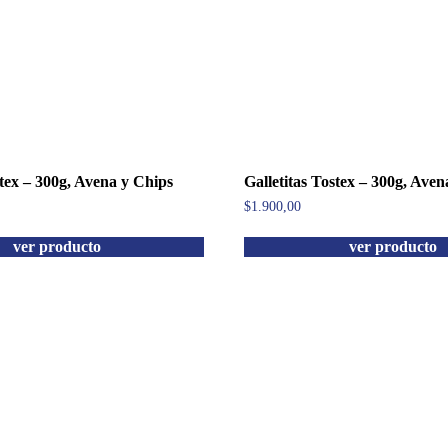
stex – 300g, Avena y Chips
Galletitas Tostex – 300g, Aven
$
1.900,00
ver producto
ver producto