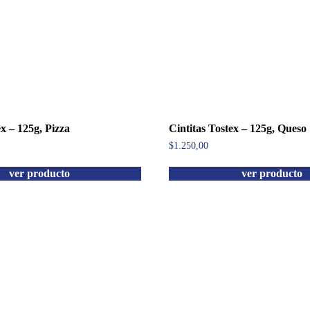
ex – 125g, Pizza
Cintitas Tostex – 125g, Queso
$
1.250,00
ver producto
ver producto