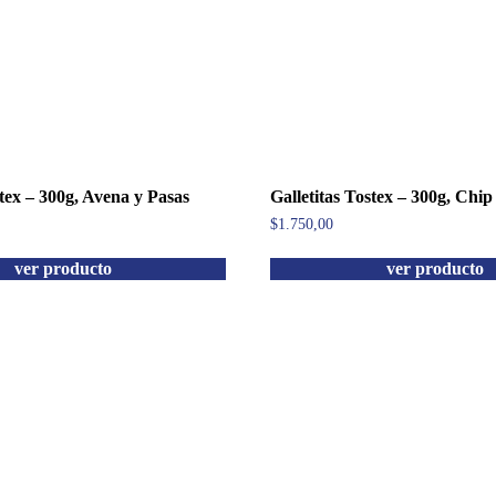
stex – 300g, Avena y Pasas
Galletitas Tostex – 300g, Chi
$
1.750,00
ver producto
ver producto