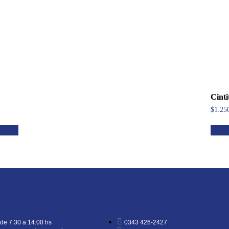
Cinti
$
1.25
e 7:30 a 14:00 hs
0343 426-2427