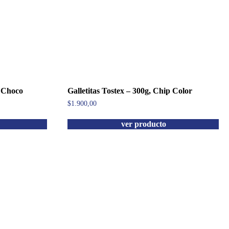
p Choco
Galletitas Tostex – 300g, Chip Color
$
1.900,00
ver producto