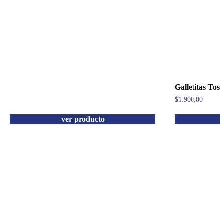
Galletitas To
$
1.900,00
ver producto