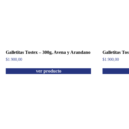
Galletitas Tostex – 300g, Avena y Arandano
Galletitas To
$
1.900,00
$
1.900,00
ver producto