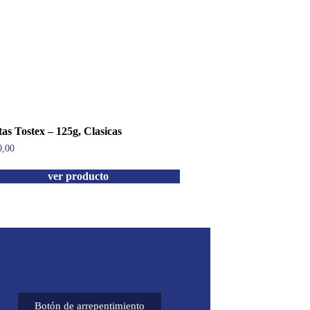
tas Tostex – 125g, Clasicas
0,00
ver producto
Botón de arrepentimiento