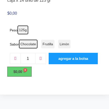
caja x 14 unid de 125 gr
$
0,00
125g
Peso
Chocolate
Frutilla
Limón
Sabor
agregar a la bolsa
$
0,00