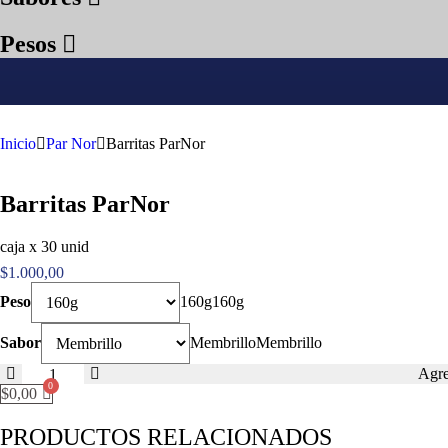
Pesos
Inicio
Par Nor
Barritas ParNor
Barritas ParNor
caja x 30 unid
$
1.000,00
Peso
160g
160g
Sabor
Membrillo
Membrillo
Barritas
Agre
ParNor
$
0,00
cantidad
PRODUCTOS RELACIONADOS