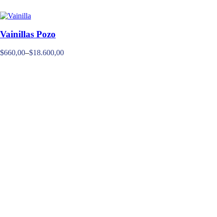
Vainillas Pozo
$
660,00
–
$
18.600,00
Rango
de
precios:
desde
$660,00
hasta
$18.600,00