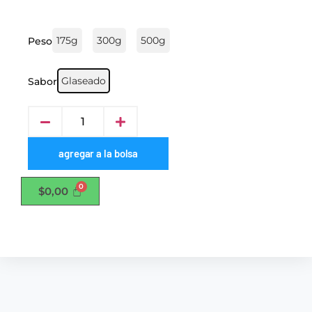
175g
300g
500g
Peso
Glaseado
Sabor
agregar a la bolsa
$
0,00