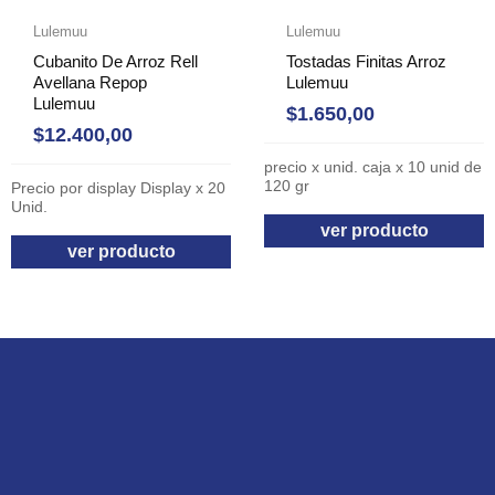
Lulemuu
Lulemuu
Cubanito De Arroz Rell
Tostadas Finitas Arroz
Avellana Repop
Lulemuu
Lulemuu
$
1.650,00
$
12.400,00
precio x unid. caja x 10 unid de
120 gr
Precio por display Display x 20
Unid.
ver producto
ver producto