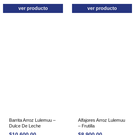
ver producto
ver producto
Barrita Arroz Lulemuu –
Alfajores Arroz Lulemuu
Dulce De Leche
– Frutilla
$
10.600,00
$
8.900,00