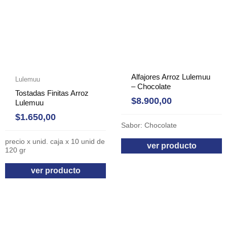
Alfajores Arroz Lulemuu
Lulemuu
– Chocolate
Tostadas Finitas Arroz
$
8.900,00
Lulemuu
$
1.650,00
Sabor: Chocolate
precio x unid. caja x 10 unid de
ver producto
120 gr
ver producto