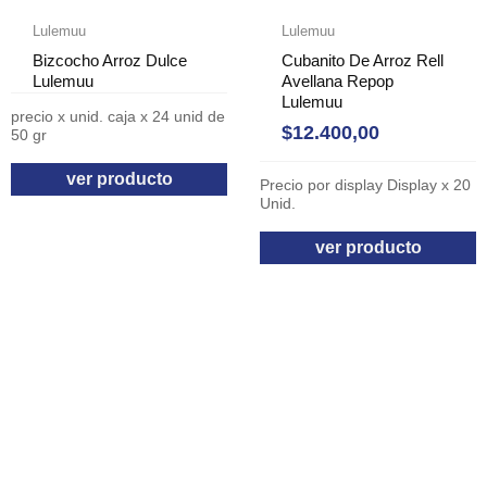
Lulemuu
Lulemuu
Bizcocho Arroz Dulce
Cubanito De Arroz Rell
Lulemuu
Avellana Repop
Lulemuu
precio x unid. caja x 24 unid de
$
12.400,00
50 gr
ver producto
Precio por display Display x 20
Unid.
ver producto